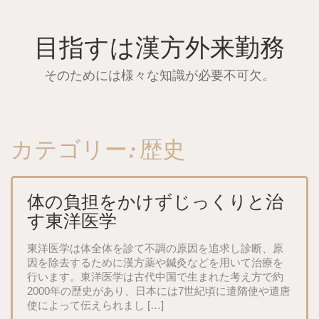
Skip
to
content
目指すは漢方外来勤務
そのためには様々な知識が必要不可欠。
カテゴリー:
歴史
体の負担をかけずじっくりと治
す東洋医学
東洋医学は体全体を診て不調の原因を追求し診断、原
因を除去するために漢方薬や鍼灸などを用いて治療を
行います。東洋医学は古代中国で生まれた考え方で約
2000年の歴史があり、日本には7世紀頃に遣隋使や遣唐
使によって伝えられまし […]