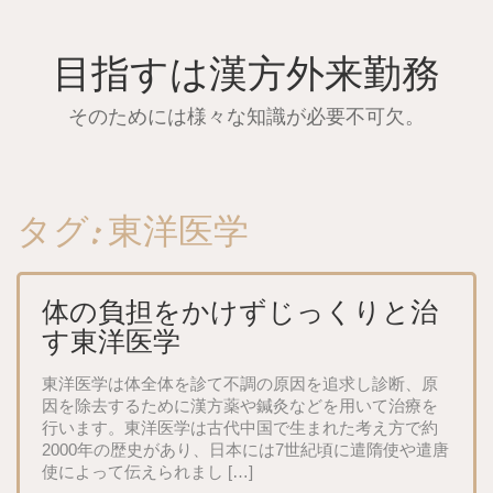
Skip
to
content
目指すは漢方外来勤務
そのためには様々な知識が必要不可欠。
タグ:
東洋医学
体の負担をかけずじっくりと治
す東洋医学
東洋医学は体全体を診て不調の原因を追求し診断、原
因を除去するために漢方薬や鍼灸などを用いて治療を
行います。東洋医学は古代中国で生まれた考え方で約
2000年の歴史があり、日本には7世紀頃に遣隋使や遣唐
使によって伝えられまし […]